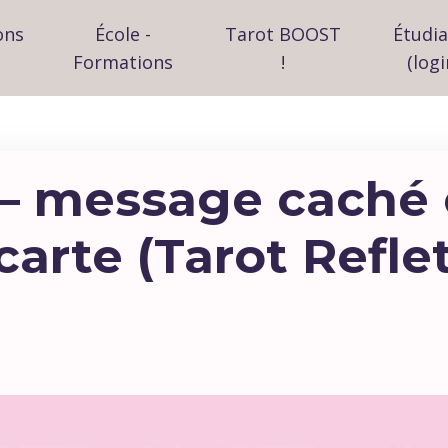
ons
École -
Tarot BOOST
Étudi
Formations
!
(logi
– message caché 
carte (Tarot Reflet