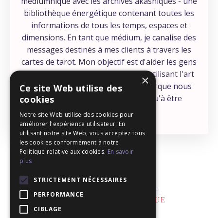
médiumnique avec les archives akashiques - une
bibliothèque énergétique contenant toutes les
informations de tous les temps, espaces et
dimensions. En tant que médium, je canalise des
messages destinés à mes clients à travers les
cartes de tarot. Mon objectif est d'aider les gens
à se connecter à leur intuition, en utilisant l'art
×
éprouvé du tarot - une compétence que nous
Ce site Web utilise des
avons tous, et qui ne demande qu'à être
cookies
développée !
Notre site Web utilise des cookies pour
améliorer l'expérience utilisateur. En
utilisant notre site Web, vous acceptez tous
les cookies conformément à notre
Politique relative aux cookies.
En savoir
plus
STRICTEMENT NÉCESSAIRES
PERFORMANCE
CIBLAGE