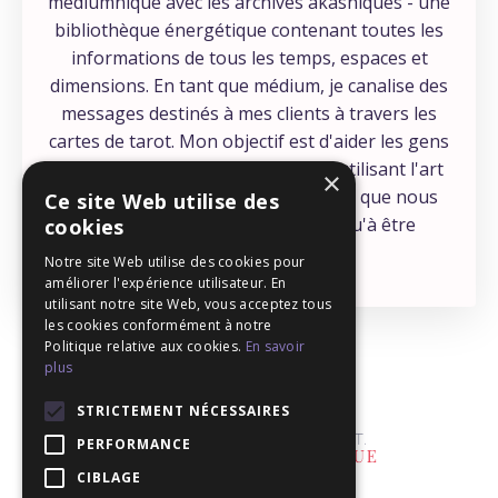
médiumnique avec les archives akashiques - une
bibliothèque énergétique contenant toutes les
informations de tous les temps, espaces et
dimensions. En tant que médium, je canalise des
messages destinés à mes clients à travers les
cartes de tarot. Mon objectif est d'aider les gens
à se connecter à leur intuition, en utilisant l'art
×
éprouvé du tarot - une compétence que nous
Ce site Web utilise des
avons tous, et qui ne demande qu'à être
cookies
développée !
Notre site Web utilise des cookies pour
améliorer l'expérience utilisateur. En
utilisant notre site Web, vous acceptez tous
les cookies conformément à notre
Politique relative aux cookies.
En savoir
plus
STRICTEMENT NÉCESSAIRES
PERFORMANCE
CIBLAGE