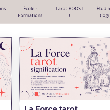
ons
École -
Tarot BOOST
Étudi
Formations
!
(logi
La Force tarot