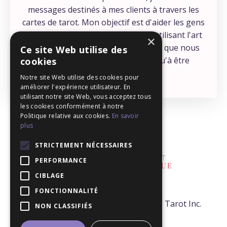
messages destinés à mes clients à travers les
cartes de tarot. Mon objectif est d'aider les gens
à se connecter à leur intuition, en utilisant l'art
×
éprouvé du tarot - une compétence que nous
Ce site Web utilise des
avons tous, et qui ne demande qu'à être
cookies
développée !
Notre site Web utilise des cookies pour
améliorer l'expérience utilisateur. En
utilisant notre site Web, vous acceptez tous
les cookies conformément à notre
Politique relative aux cookies.
En savoir
plus
STRICTEMENT NÉCESSAIRES
PERFORMANCE
CIBLAGE
FONCTIONNALITÉ
© 2026 - Mélanie T. Tarologue -École de Tarot Inc.
NON CLASSIFIÉS
Tous droits réservés