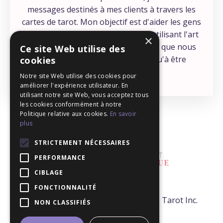
messages destinés à mes clients à travers les
cartes de tarot. Mon objectif est d'aider les gens
à se connecter à leur intuition, en utilisant l'art
×
éprouvé du tarot - une compétence que nous
Ce site Web utilise des
avons tous, et qui ne demande qu'à être
cookies
développée !
Notre site Web utilise des cookies pour
améliorer l'expérience utilisateur. En
utilisant notre site Web, vous acceptez tous
les cookies conformément à notre
Politique relative aux cookies.
En savoir
plus
STRICTEMENT NÉCESSAIRES
PERFORMANCE
CIBLAGE
FONCTIONNALITÉ
© 2026 - Mélanie T. Tarologue -École de Tarot Inc.
NON CLASSIFIÉS
Tous droits réservés