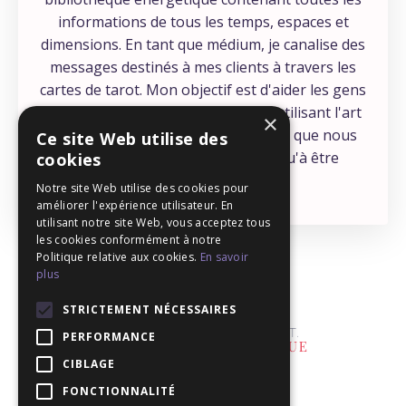
informations de tous les temps, espaces et
dimensions. En tant que médium, je canalise des
messages destinés à mes clients à travers les
cartes de tarot. Mon objectif est d'aider les gens
à se connecter à leur intuition, en utilisant l'art
×
éprouvé du tarot - une compétence que nous
Ce site Web utilise des
avons tous, et qui ne demande qu'à être
cookies
développée !
Notre site Web utilise des cookies pour
améliorer l'expérience utilisateur. En
utilisant notre site Web, vous acceptez tous
les cookies conformément à notre
Politique relative aux cookies.
En savoir
plus
STRICTEMENT NÉCESSAIRES
PERFORMANCE
CIBLAGE
FONCTIONNALITÉ