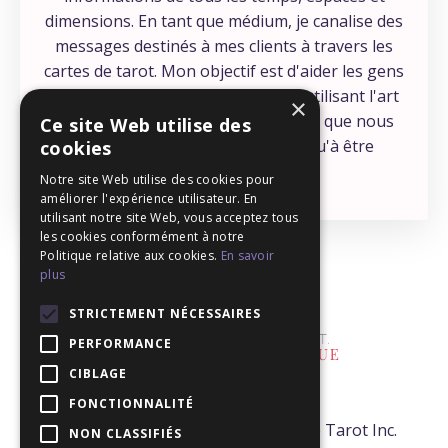
dimensions. En tant que médium, je canalise des
messages destinés à mes clients à travers les
cartes de tarot. Mon objectif est d'aider les gens
à se connecter à leur intuition, en utilisant l'art
×
éprouvé du tarot - une compétence que nous
Ce site Web utilise des
avons tous, et qui ne demande qu'à être
cookies
développée !
Notre site Web utilise des cookies pour
améliorer l'expérience utilisateur. En
utilisant notre site Web, vous acceptez tous
les cookies conformément à notre
Politique relative aux cookies.
En savoir
plus
STRICTEMENT NÉCESSAIRES
PERFORMANCE
CIBLAGE
FONCTIONNALITÉ
© 2026 - Mélanie T. Tarologue -École de Tarot Inc.
NON CLASSIFIÉS