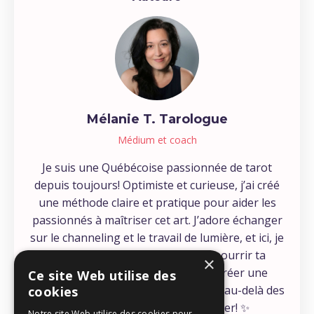
Mélanie T. Tarologue
Médium et coach
Je suis une Québécoise passionnée de tarot
depuis toujours! Optimiste et curieuse, j’ai créé
une méthode claire et pratique pour aider les
passionnés à maîtriser cet art. J’adore échanger
sur le channeling et le travail de lumière, et ici, je
partage mes découvertes pour nourrir ta
×
connexion spirituelle. Mon but? Créer une
Ce site Web utilise des
communauté où ceux qui ressentent au-delà des
cookies
mots peuvent enfin se retrouver! ✨
Notre site Web utilise des cookies pour