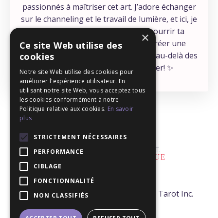
passionnés à maîtriser cet art. J’adore échanger
sur le channeling et le travail de lumière, et ici, je
partage mes découvertes pour nourrir ta
×
connexion spirituelle. Mon but? Créer une
Ce site Web utilise des
communauté où ceux qui ressentent au-delà des
cookies
mots peuvent enfin se retrouver! ✨
Notre site Web utilise des cookies pour
améliorer l'expérience utilisateur. En
utilisant notre site Web, vous acceptez tous
les cookies conformément à notre
Politique relative aux cookies.
En savoir
plus
STRICTEMENT NÉCESSAIRES
PERFORMANCE
CIBLAGE
FONCTIONNALITÉ
© 2026 - Mélanie T. Tarologue -École de Tarot Inc.
NON CLASSIFIÉS
Tous droits réservés