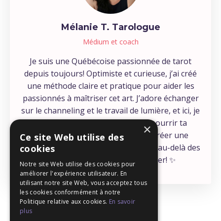
Mélanie T. Tarologue
Médium et coach
Je suis une Québécoise passionnée de tarot
depuis toujours! Optimiste et curieuse, j’ai créé
une méthode claire et pratique pour aider les
passionnés à maîtriser cet art. J’adore échanger
sur le channeling et le travail de lumière, et ici, je
partage mes découvertes pour nourrir ta
×
connexion spirituelle. Mon but? Créer une
Ce site Web utilise des
communauté où ceux qui ressentent au-delà des
cookies
mots peuvent enfin se retrouver! ✨
Notre site Web utilise des cookies pour
améliorer l'expérience utilisateur. En
utilisant notre site Web, vous acceptez tous
les cookies conformément à notre
Politique relative aux cookies.
En savoir
plus