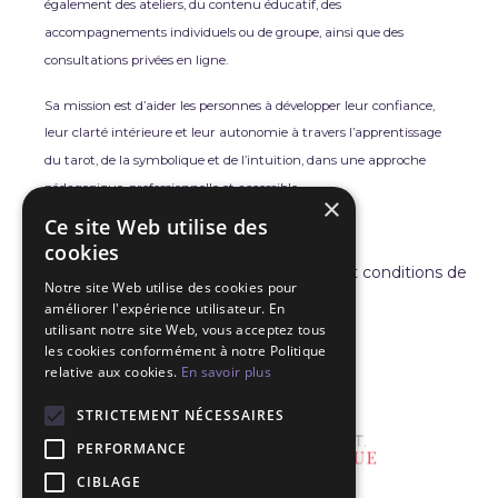
également des ateliers, du contenu éducatif, des
accompagnements individuels ou de groupe, ainsi que des
consultations privées en ligne.
Sa mission est d’aider les personnes à développer leur confiance,
leur clarté intérieure et leur autonomie à travers l’apprentissage
du tarot, de la symbolique et de l’intuition, dans une approche
pédagogique, professionnelle et accessible.
×
Ce site Web utilise des
cookies
Politique de confidentialité
Termes et conditions de
Notre site Web utilise des cookies pour
vente
améliorer l'expérience utilisateur. En
utilisant notre site Web, vous acceptez tous
les cookies conformément à notre Politique
relative aux cookies.
En savoir plus
STRICTEMENT NÉCESSAIRES
PERFORMANCE
CIBLAGE