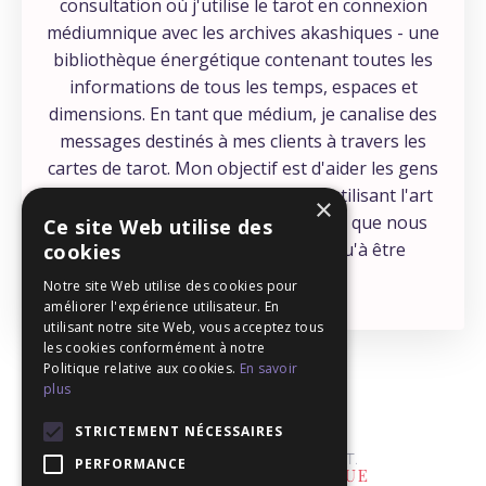
consultation où j'utilise le tarot en connexion
médiumnique avec les archives akashiques - une
bibliothèque énergétique contenant toutes les
informations de tous les temps, espaces et
dimensions. En tant que médium, je canalise des
messages destinés à mes clients à travers les
cartes de tarot. Mon objectif est d'aider les gens
à se connecter à leur intuition, en utilisant l'art
×
éprouvé du tarot - une compétence que nous
Ce site Web utilise des
avons tous, et qui ne demande qu'à être
cookies
développée !
Notre site Web utilise des cookies pour
améliorer l'expérience utilisateur. En
utilisant notre site Web, vous acceptez tous
les cookies conformément à notre
Politique relative aux cookies.
En savoir
plus
STRICTEMENT NÉCESSAIRES
PERFORMANCE